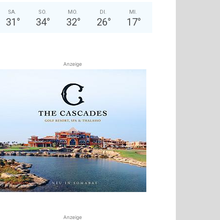
SA.
SO.
MO.
DI.
MI.
31
°
34
°
32
°
26
°
17
°
Anzeige
Anzeige