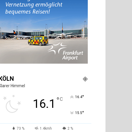
KÖLN
Klarer Himmel
°
16.4
°
C
16.1
°
15.5
73 %
1.4kmh
2 %