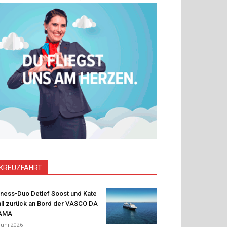
KREUZFAHRT
tness-Duo Detlef Soost und Kate
ll zurück an Bord der VASCO DA
AMA
 Juni 2026