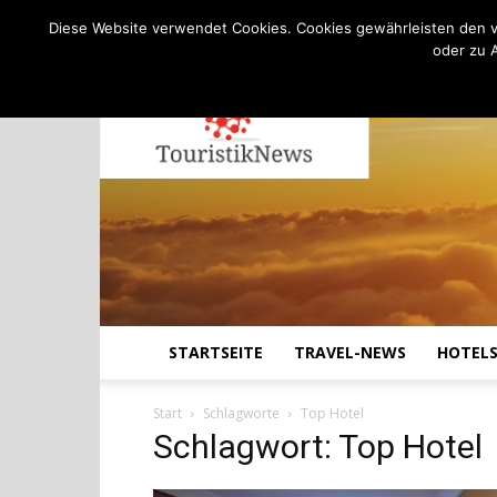
C
16.1
Freitag, August 7, 2026
Köln
Diese Website verwendet Cookies. Cookies gewährleisten den v
oder zu 
STARTSEITE
TRAVEL-NEWS
HOTEL
Start
Schlagworte
Top Hotel
Schlagwort: Top Hotel