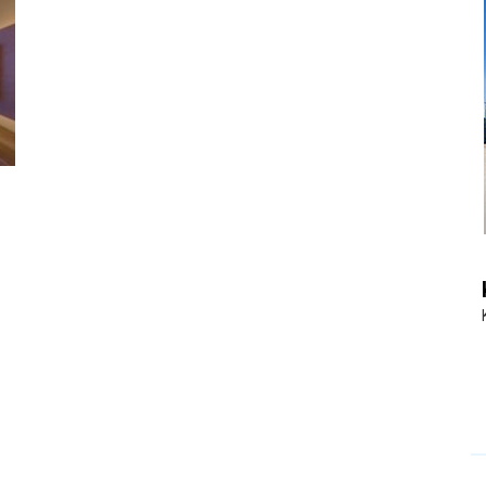
|
Touristiknews
und
Reiseempfehlungen.