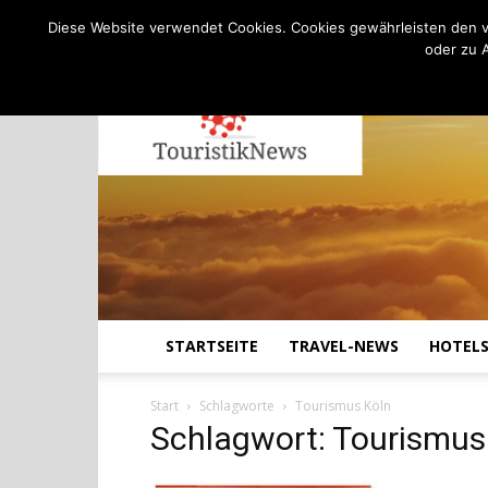
C
28.2
Sonntag, August 9, 2026
Köln
Diese Website verwendet Cookies. Cookies gewährleisten den v
oder zu 
STARTSEITE
TRAVEL-NEWS
HOTEL
Start
Schlagworte
Tourismus Köln
Schlagwort: Tourismus