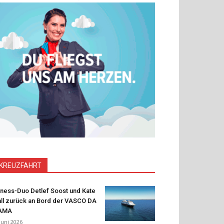
KREUZFAHRT
tness-Duo Detlef Soost und Kate
ll zurück an Bord der VASCO DA
AMA
 Juni 2026