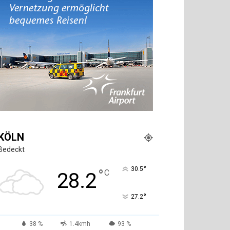
KÖLN
Bedeckt
°
30.5
°
C
28.2
°
27.2
38 %
1.4kmh
93 %