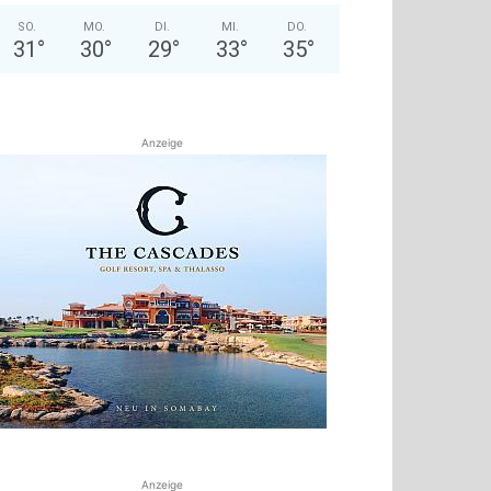
SO.
MO.
DI.
MI.
DO.
31
°
30
°
29
°
33
°
35
°
Anzeige
Anzeige