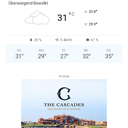
Überwiegend Bewölkt
°
32.8
°
C
31
°
29.9
28 %
5.4kmh
61 %
SO.
MO.
DI.
MI.
DO.
31
°
29
°
27
°
32
°
35
°
Anzeige