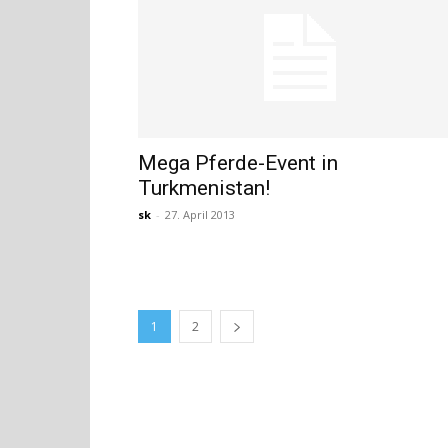
Mega Pferde-Event in
Turkmenistan!
sk
-
27. April 2013
1
2