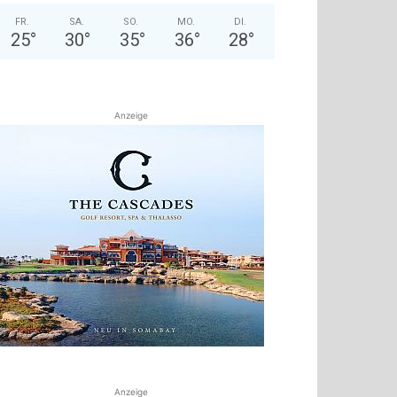
FR.
SA.
SO.
MO.
DI.
25
°
30
°
35
°
36
°
28
°
Anzeige
Anzeige