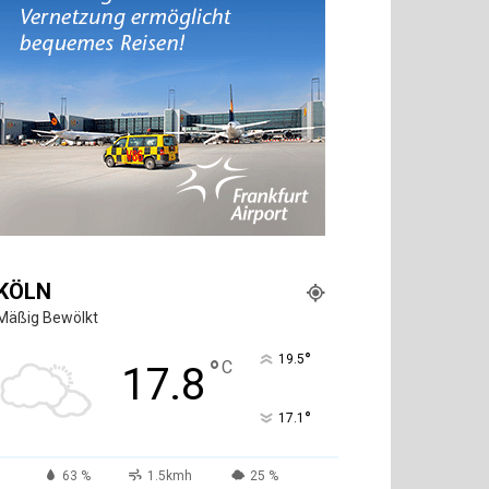
KÖLN
Mäßig Bewölkt
°
19.5
°
C
17.8
°
17.1
63 %
1.5kmh
25 %