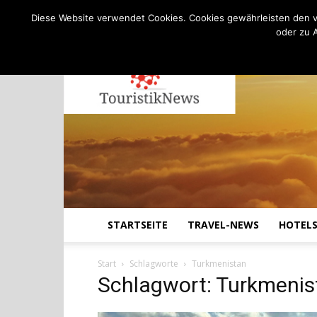
C
17.8
Freitag, August 7, 2026
Köln
Diese Website verwendet Cookies. Cookies gewährleisten den v
oder zu 
STARTSEITE
TRAVEL-NEWS
HOTEL
Start
Schlagworte
Turkmenistan
Schlagwort: Turkmenis