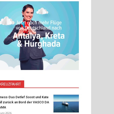
KREUZFAHRT
tness-Duo Detlef Soost und Kate
ll zurück an Bord der VASCO DA
AMA
 Juni 2026