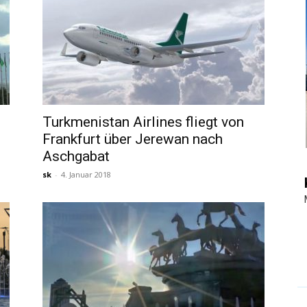
|
Touristiknews
Turkmenistan Airlines fliegt von
Frankfurt über Jerewan nach
Aschgabat
sk
-
4. Januar 2018
und
Reiseempfehlungen.