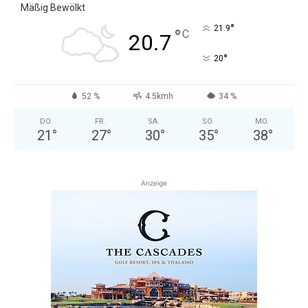
Mäßig Bewölkt
°
21.9
°
C
20.7
°
20
52 %
4.5kmh
34 %
DO.
FR.
SA.
SO.
MO.
21
°
27
°
30
°
35
°
38
°
Anzeige