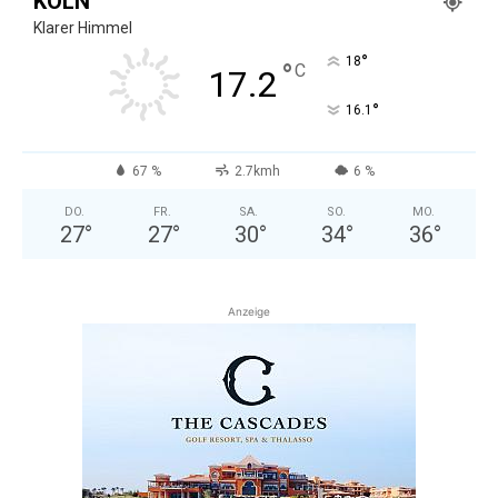
KÖLN
Klarer Himmel
°
18
°
C
17.2
°
16.1
67 %
2.7kmh
6 %
DO.
FR.
SA.
SO.
MO.
27
°
27
°
30
°
34
°
36
°
Anzeige