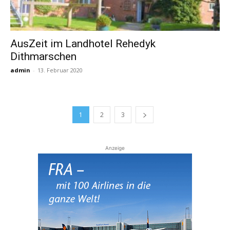
AusZeit im Landhotel Rehedyk
Dithmarschen
admin
-
13. Februar 2020
1
2
3
Anzeige