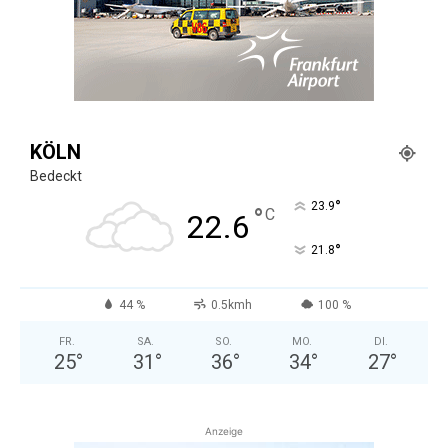
KÖLN
Bedeckt
°
23.9
°
C
22.6
°
21.8
44 %
0.5kmh
100 %
FR.
SA.
SO.
MO.
DI.
25
°
31
°
36
°
34
°
27
°
Anzeige