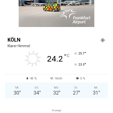
KÖLN
Klarer Himmel
°
25.7
°
C
24.2
°
23.3
45 %
1kmh
5 %
SA.
SO.
MO.
DI.
MI.
30
°
34
°
32
°
27
°
31
°
Anzeige