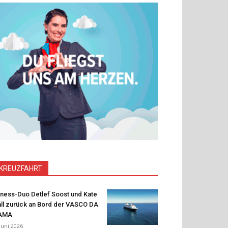
KREUZFAHRT
tness-Duo Detlef Soost und Kate
ll zurück an Bord der VASCO DA
AMA
 Juni 2026