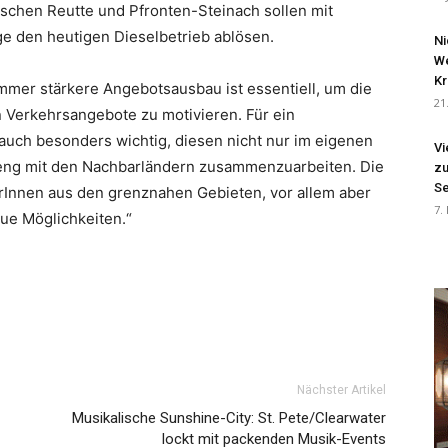
schen Reutte und Pfronten-Steinach sollen mit
e den heutigen Dieselbetrieb ablösen.
Ni
We
Kr
mmer stärkere Angebotsausbau ist essentiell, um die
21
 Verkehrsangebote zu motivieren. Für ein
auch besonders wichtig, diesen nicht nur im eigenen
Vi
 eng mit den Nachbarländern zusammenzuarbeiten. Die
zu
Se
erInnen aus den grenznahen Gebieten, vor allem aber
7.
ue Möglichkeiten.“
Nächster Artikel
Musikalische Sunshine-City: St. Pete/Clearwater
lockt mit packenden Musik-Events