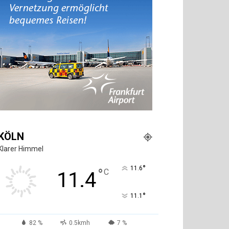
KÖLN
Klarer Himmel
°
11.6
°
C
11.4
°
11.1
82 %
0.5kmh
7 %