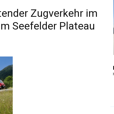
tender Zugverkehr im
|
am Seefelder Plateau
Touristiknews
und
Reiseempfehlungen.