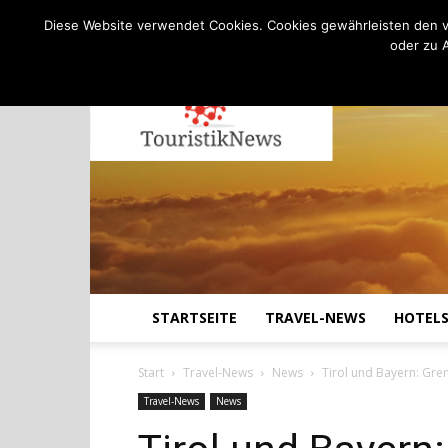
C
11.4
Freitag, August 7, 2026
Köln
Diese Website verwendet Cookies. Cookies gewährleisten den v
oder zu 
STARTSEITE
TRAVEL-NEWS
HOTEL
Start
Travel-News
News
Tirol und Bayern: Gre
Travel-News
News