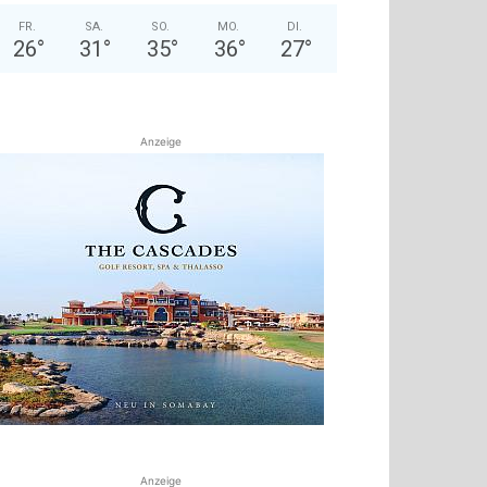
FR.
SA.
SO.
MO.
DI.
26
°
31
°
35
°
36
°
27
°
Anzeige
Anzeige