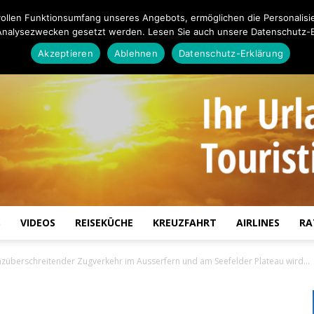
ollen Funktionsumfang unseres Angebots, ermöglichen die Personalisi
Analysezwecken gesetzt werden. Lesen Sie auch unsere Datenschutz-E
Akzeptieren
Ablehnen
Datenschutz-Erklärung
S
VIDEOS
REISEKÜCHE
KREUZFAHRT
AIRLINES
RA
Touristiknews.de
nzüberschreitender Zugverkehr im Ausserfern und am Seefelder Plateau wird...