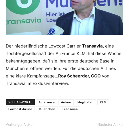
Reiseempfehlungen.
Der niederländische Lowcost Carrier
Transavia
, eine
Tochtergesellschaft der AirFrance KLM, hat diese Woche
bekanntgegeben, daß sie ihre erste deutsche Base in
München eröffnen werden. Für die deutschen Airlines
eine klare Kampfansage…
Roy Scheerder, CCO
von
Transavia im Exklusivinterview.
SCHLAGWORTE
Air France
Airline
Flughafen
KLM
Lowcost Airline
Muenchen
Transavia
Vorheriger Artikel
Nächster Artikel