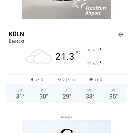
KÖLN
Bedeckt
°
23.5
°
C
21.3
°
20.5
57 %
0.6kmh
98 %
SO.
MO.
DI.
MI.
DO.
31
°
30
°
29
°
33
°
35
°
Anzeige