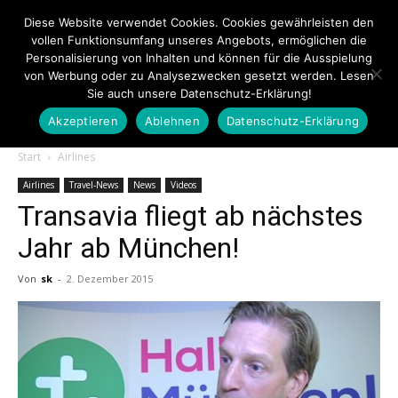
Diese Website verwendet Cookies. Cookies gewährleisten den
vollen Funktionsumfang unseres Angebots, ermöglichen die
Personalisierung von Inhalten und können für die Ausspielung
von Werbung oder zu Analysezwecken gesetzt werden. Lesen
Sie auch unsere Datenschutz-Erklärung!
Akzeptieren
Ablehnen
Datenschutz-Erklärung
Touristiknews.de
Start
Airlines
Airlines
Travel-News
News
Videos
Transavia fliegt ab nächstes
|
Jahr ab München!
Von
sk
-
2. Dezember 2015
Touristiknews
und