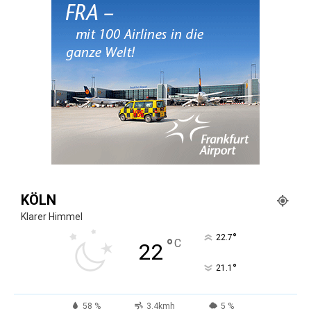
KÖLN
Klarer Himmel
°
22.7
°
C
22
°
21.1
58 %
3.4kmh
5 %