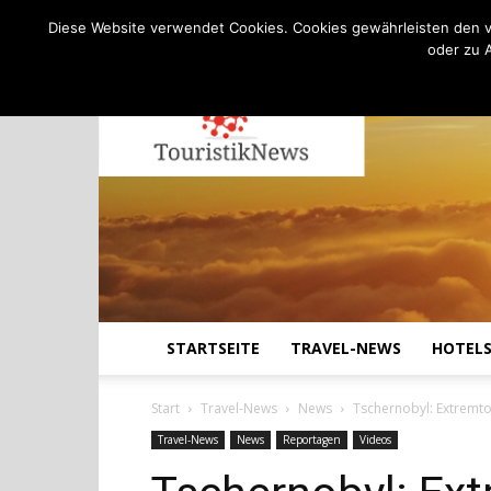
C
22.7
Donnerstag, August 6, 2026
Köln
Diese Website verwendet Cookies. Cookies gewährleisten den v
oder zu 
STARTSEITE
TRAVEL-NEWS
HOTEL
Start
Travel-News
News
Tschernobyl: Extremt
Travel-News
News
Reportagen
Videos