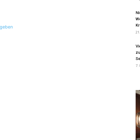
Ni
We
Kr
ugeben
21
Vi
zu
Se
7.