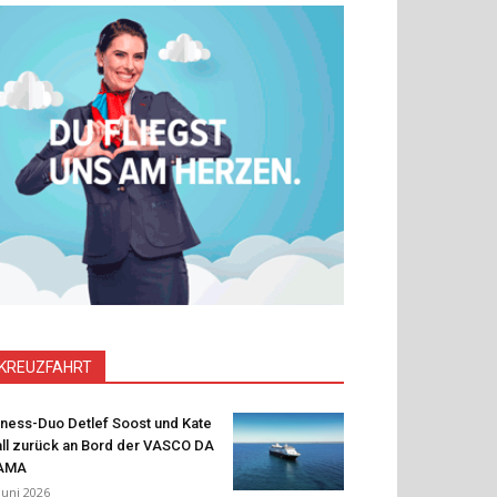
KREUZFAHRT
tness-Duo Detlef Soost und Kate
ll zurück an Bord der VASCO DA
AMA
 Juni 2026