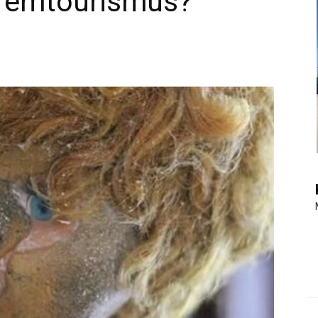
tremtourismus?
|
Touristiknews
und
Reiseempfehlungen.