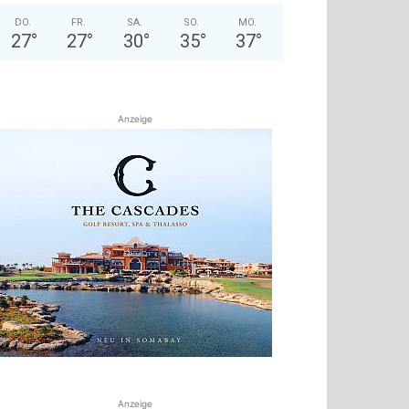
DO.
FR.
SA.
SO.
MO.
27
°
27
°
30
°
35
°
37
°
Anzeige
Anzeige