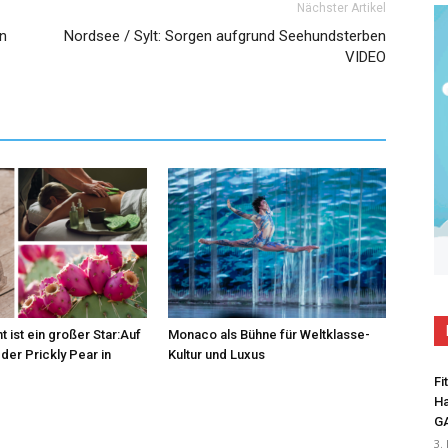
Nächster Artikel
en
Nordsee / Sylt: Sorgen aufgrund Seehundsterben
VIDEO
t ist ein großer Star:Auf
Monaco als Bühne für Weltklasse-
der Prickly Pear in
Kultur und Luxus
Fi
Ha
G
3.