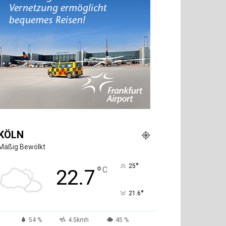
KÖLN
Mäßig Bewölkt
°
25
°
C
22.7
°
21.6
54 %
4.5kmh
45 %