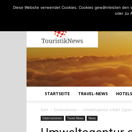
C
11.4
Freitag, August 7, 2026
Köln
Diese Website verwendet Cookies. Cookies gewährleisten den v
oder zu 
STARTSEITE
TRAVEL-NEWS
HOTEL
Start
Destinationen
Umweltagentur erklärt Zyper
Destinationen
Travel-News
News