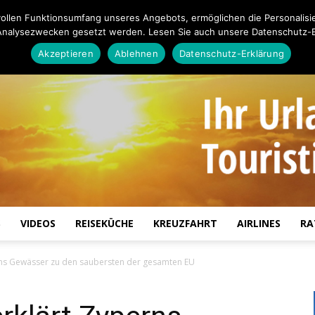
ollen Funktionsumfang unseres Angebots, ermöglichen die Personalisi
Analysezwecken gesetzt werden. Lesen Sie auch unsere Datenschutz-E
Akzeptieren
Ablehnen
Datenschutz-Erklärung
S
VIDEOS
REISEKÜCHE
KREUZFAHRT
AIRLINES
RA
Touristiknews.de
ns Gewässer zu den saubersten der gesamten EU