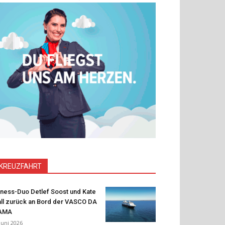
KREUZFAHRT
tness-Duo Detlef Soost und Kate
ll zurück an Bord der VASCO DA
AMA
 Juni 2026