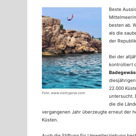
Beste Aussi
Mittelmeeri
besten ab. 
als die saub
der Republi
Bei der all
kontrolliert
Badegewässe
diesjährigen
22.000 Küst
Foto: www.visitcyprus.com
untersucht. 
die die Länd
vergangenen Jahr überzeugte erneut der h
Küsten.
Auch die Stiftung für Umwelterziehung bes