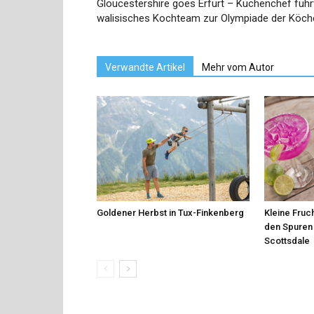
Gloucestershire goes Erfurt – Küchenchef führ
walisisches Kochteam zur Olympiade der Köch
Verwandte Artikel
Mehr vom Autor
Goldener Herbst in Tux-Finkenberg
Kleine Fruch
den Spuren 
Scottsdale