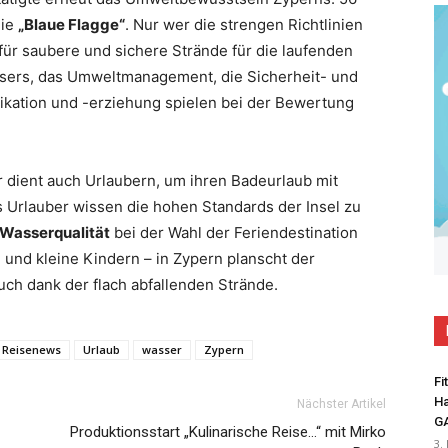
die
„Blaue Flagge“
. Nur wer die strengen Richtlinien
l für saubere und sichere Strände für die laufenden
ssers, das Umweltmanagement, die Sicherheit- und
ation und -erziehung spielen bei der Bewertung
dient auch Urlaubern, um ihren Badeurlaub mit
 Urlauber wissen die hohen Standards der Insel zu
Wasserqualität
bei der Wahl der Feriendestination
 und kleine Kindern – in Zypern planscht der
ch dank der flach abfallenden Strände.
Reisenews
Urlaub
wasser
Zypern
Fi
Ha
Nächster Artikel
G
Produktionsstart „Kulinarische Reise…“ mit Mirko
3.