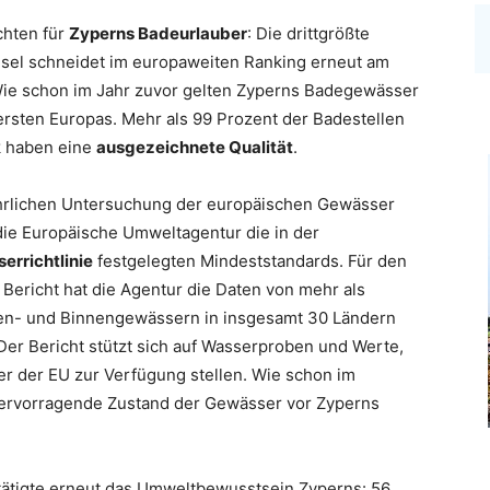
chten für
Zyperns Badeurlauber
: Die drittgrößte
nsel schneidet im europaweiten Ranking erneut am
Wie schon im Jahr zuvor gelten Zyperns Badegewässer
ersten Europas. Mehr als 99 Prozent der Badestellen
k haben eine
ausgezeichnete Qualität
.
jährlichen Untersuchung der europäischen Gewässer
 die Europäische Umweltagentur die in der
rrichtlinie
festgelegten Mindeststandards. Für den
 Bericht hat die Agentur die Daten von mehr als
en- und Binnengewässern in insgesamt 30 Ländern
Der Bericht stützt sich auf Wasserproben und Werte,
er der EU zur Verfügung stellen. Wie schon im
ervorragende Zustand der Gewässer vor Zyperns
tätigte erneut das Umweltbewusstsein Zyperns: 56