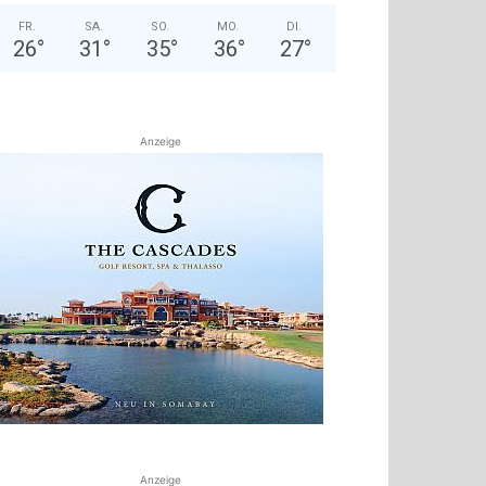
FR.
SA.
SO.
MO.
DI.
26
°
31
°
35
°
36
°
27
°
Anzeige
Anzeige