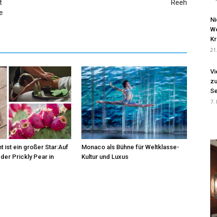
t
Reeh
e
Ni
We
Kr
21
Vi
zu
Se
7.
t ist ein großer Star:Auf
Monaco als Bühne für Weltklasse-
der Prickly Pear in
Kultur und Luxus