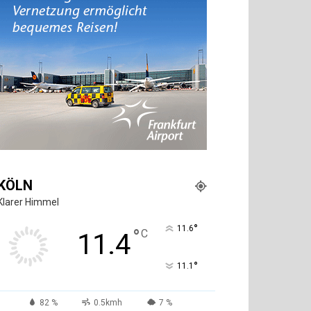
KÖLN
Klarer Himmel
°
11.6
°
C
11.4
°
11.1
82 %
0.5kmh
7 %