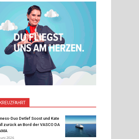
KREUZFAHRT
tness-Duo Detlef Soost und Kate
ll zurück an Bord der VASCO DA
AMA
 Juni 2026