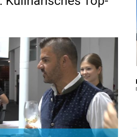
 Kulinarisches Top-
|
Touristiknews
und
Reiseempfehlungen.