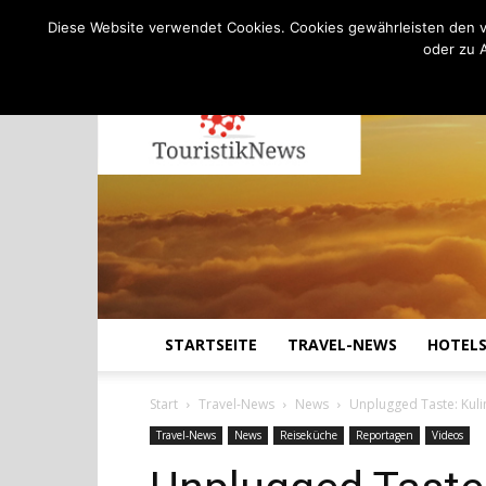
C
17.3
Donnerstag, August 6, 2026
Köln
Diese Website verwendet Cookies. Cookies gewährleisten den v
oder zu 
STARTSEITE
TRAVEL-NEWS
HOTEL
Start
Travel-News
News
Unplugged Taste: Kulin
Travel-News
News
Reiseküche
Reportagen
Videos