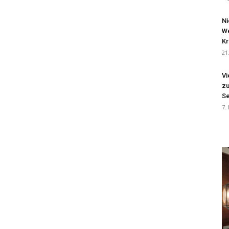
Ni
We
Kr
21
Vi
zu
Se
7.