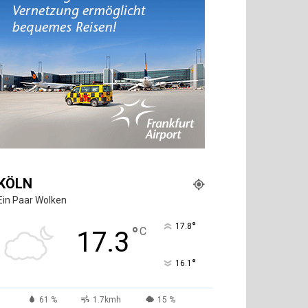
KÖLN
Ein Paar Wolken
°
17.8
°
C
17.3
°
16.1
61 %
1.7kmh
15 %