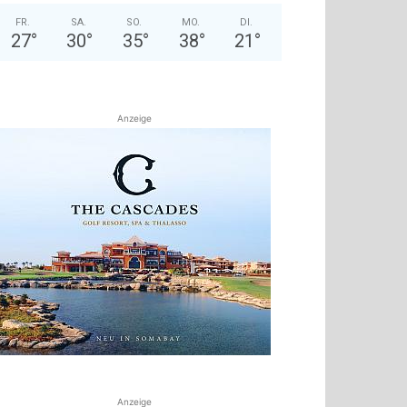
FR.
SA.
SO.
MO.
DI.
27
°
30
°
35
°
38
°
21
°
Anzeige
Anzeige