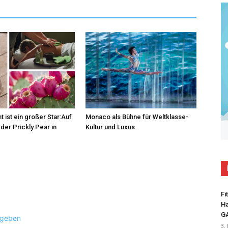
t ist ein großer Star:Auf
Monaco als Bühne für Weltklasse-
der Prickly Pear in
Kultur und Luxus
Fi
Ha
G
ugeben
3.