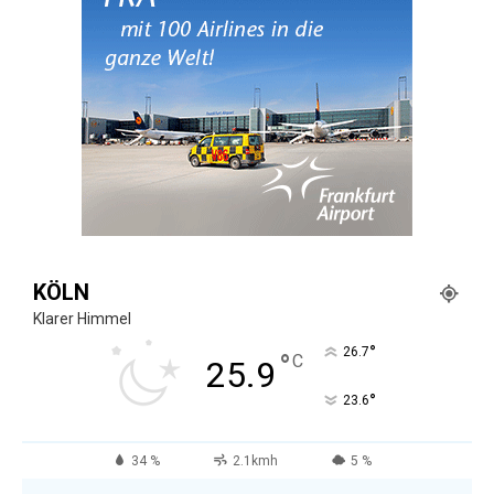
KÖLN
Klarer Himmel
°
26.7
°
C
25.9
°
23.6
34 %
2.1kmh
5 %