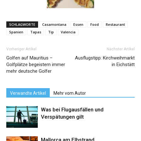
SCHLAGWORTE
Casamontana
Essen
Food
Restaurant
Spanien
Tapas
Tip
Valencia
Vorheriger Artikel
Nächster Artikel
Golfen auf Mauritius –
Ausflugstipp: Kirchweihmarkt
Golfplätze begeistern immer
in Eichstätt
mehr deutsche Golfer
Verwandte Artikel
Mehr vom Autor
Was bei Flugausfällen und
Verspätungen gilt
Mallorca am Elbstrand