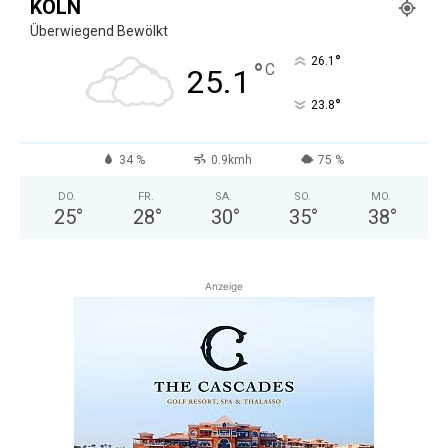
KÖLN
Überwiegend Bewölkt
°
26.1
°
C
25.1
°
23.8
34 %
0.9kmh
75 %
DO.
FR.
SA.
SO.
MO.
25
°
28
°
30
°
35
°
38
°
Anzeige