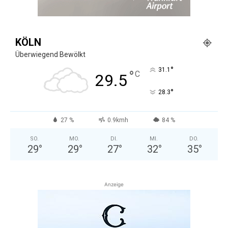
KÖLN
Überwiegend Bewölkt
°
31.1
°
C
29.5
°
28.3
27 %
0.9kmh
84 %
SO.
MO.
DI.
MI.
DO.
29
°
29
°
27
°
32
°
35
°
Anzeige