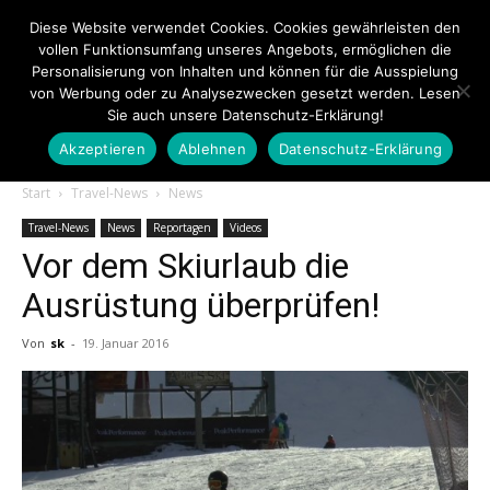
Diese Website verwendet Cookies. Cookies gewährleisten den
vollen Funktionsumfang unseres Angebots, ermöglichen die
Personalisierung von Inhalten und können für die Ausspielung
von Werbung oder zu Analysezwecken gesetzt werden. Lesen
Sie auch unsere Datenschutz-Erklärung!
Akzeptieren
Ablehnen
Datenschutz-Erklärung
Touristiknews.de
Start
Travel-News
News
Travel-News
News
Reportagen
Videos
Vor dem Skiurlaub die
|
Ausrüstung überprüfen!
Von
sk
-
19. Januar 2016
Touristiknews
und