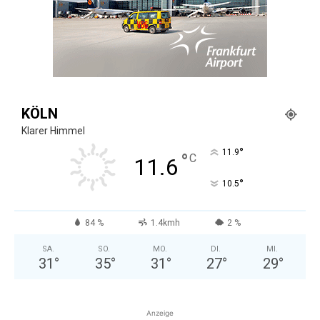
KÖLN
Klarer Himmel
°
11.9
°
C
11.6
°
10.5
84 %
1.4kmh
2 %
SA.
SO.
MO.
DI.
MI.
31
°
35
°
31
°
27
°
29
°
Anzeige