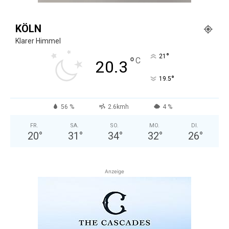
KÖLN
Klarer Himmel
°
21
°
C
20.3
°
19.5
56 %
2.6kmh
4 %
FR.
SA.
SO.
MO.
DI.
20
°
31
°
34
°
32
°
26
°
Anzeige