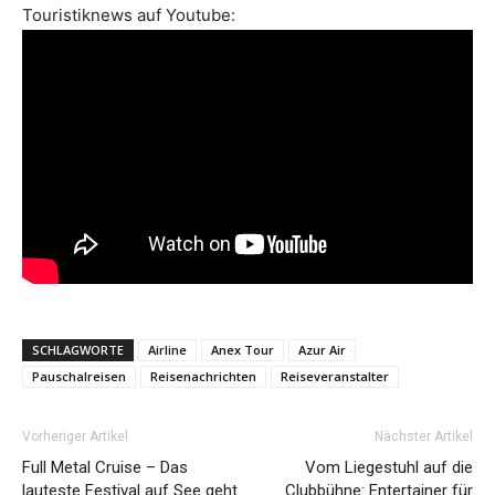
Touristiknews auf Youtube:
SCHLAGWORTE
Airline
Anex Tour
Azur Air
Pauschalreisen
Reisenachrichten
Reiseveranstalter
Vorheriger Artikel
Nächster Artikel
Full Metal Cruise – Das
Vom Liegestuhl auf die
lauteste Festival auf See geht
Clubbühne: Entertainer für