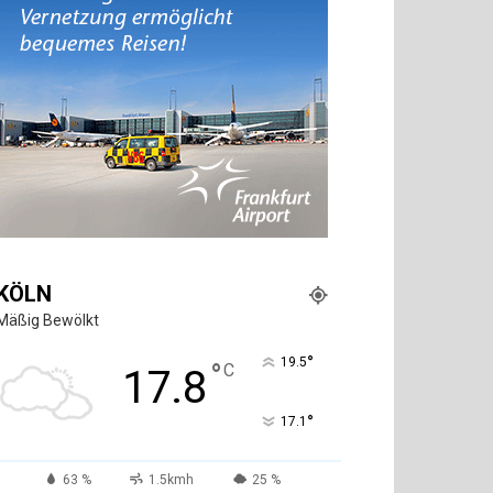
KÖLN
Mäßig Bewölkt
°
19.5
°
C
17.8
°
17.1
63 %
1.5kmh
25 %