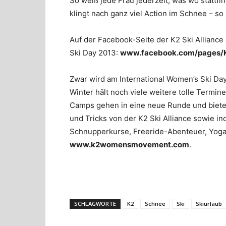
So weiß jede Frau jederzeit, was wo stattfi
klingt nach ganz viel Action im Schnee – s
Auf der Facebook-Seite der K2 Ski Alliance 
Ski Day 2013:
www.facebook.com/pages/K
Zwar wird am International Women’s Ski Day o
Winter hält noch viele weitere tolle Termin
Camps gehen in eine neue Runde und biete
und Tricks von der K2 Ski Alliance sowie in
Schnupperkurse, Freeride-Abenteuer, Yoga 
www.k2womensmovement.com
.
SCHLAGWORTE
K2
Schnee
Ski
Skiurlaub