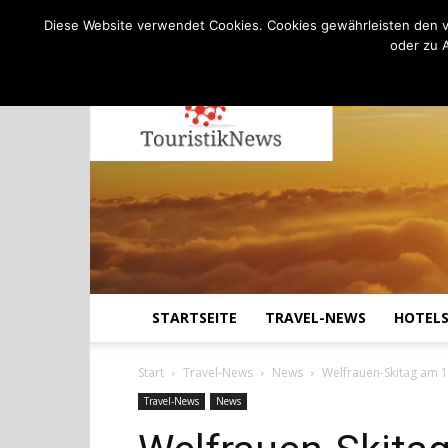
C
17.8
Freitag, August 7, 2026
Köln
Diese Website verwendet Cookies. Cookies gewährleisten den v
oder zu 
STARTSEITE
TRAVEL-NEWS
HOTEL
Start
Travel-News
News
Welfrauen-Skitag am 
Travel-News
News