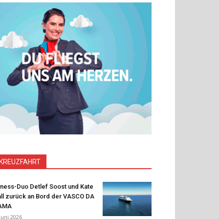
KREUZFAHRT
tness-Duo Detlef Soost und Kate
ll zurück an Bord der VASCO DA
AMA
 Juni 2026