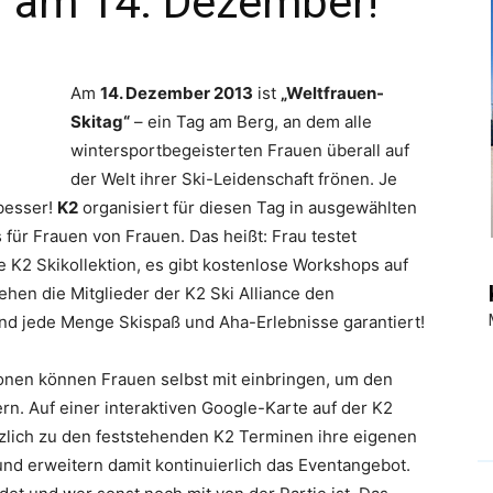
g am 14. Dezember!
|
Am
14. Dezember 2013
ist
„Weltfrauen-
Skitag“
– ein Tag am Berg, an dem alle
wintersportbegeisterten Frauen überall auf
der Welt ihrer Ski-Leidenschaft frönen. Je
Touristiknews
besser!
K2
organisiert für diesen Tag in ausgewählten
 für Frauen von Frauen. Das heißt: Frau testet
 K2 Skikollektion, es gibt kostenlose Workshops auf
ehen die Mitglieder der K2 Ski Alliance den
sind jede Menge Skispaß und Aha-Erlebnisse garantiert!
und
ionen können Frauen selbst mit einbringen, um den
rn. Auf einer interaktiven Google-Karte auf der K2
tzlich zu den feststehenden K2 Terminen ihre eigenen
nd erweitern damit kontinuierlich das Eventangebot.
Reiseempfehlungen.