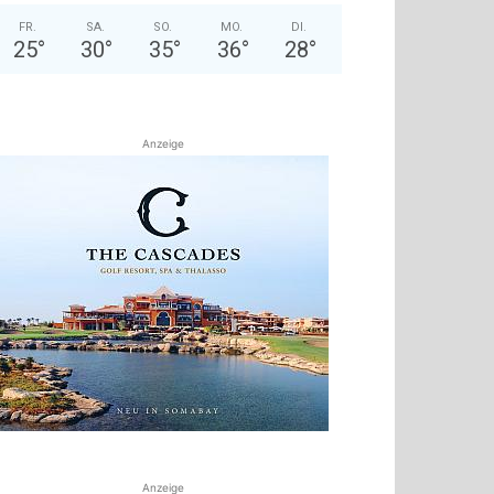
FR.
SA.
SO.
MO.
DI.
25
°
30
°
35
°
36
°
28
°
Anzeige
Anzeige