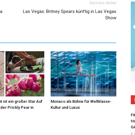
Nächster Artikel
ta
Las Vegas: Britney Spears künftig in Las Vegas
Show
t ist ein großer Star:Auf
Monaco als Bühne für Weltklasse-
der Prickly Pear in
Kultur und Luxus
Fi
Ha
G
3.