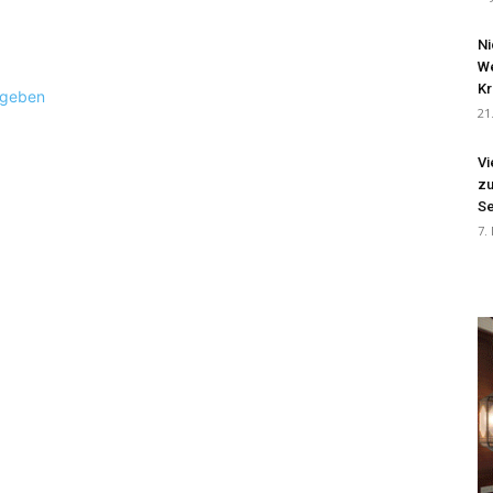
Ni
We
Kr
ugeben
21
Vi
zu
Se
7.