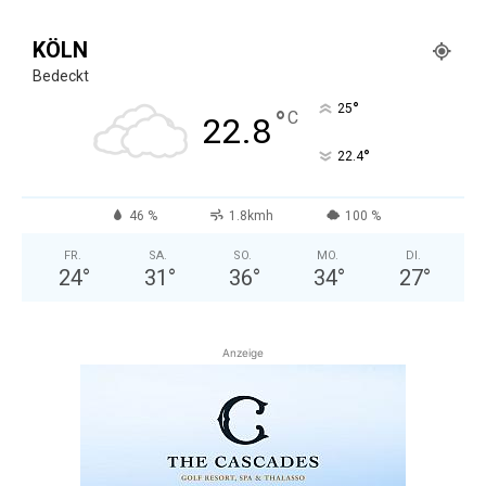
KÖLN
Bedeckt
°
25
°
C
22.8
°
22.4
46 %
1.8kmh
100 %
FR.
SA.
SO.
MO.
DI.
24
°
31
°
36
°
34
°
27
°
Anzeige