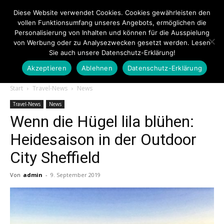
Diese Website verwendet Cookies. Cookies gewährleisten den
vollen Funktionsumfang unseres Angebots, ermöglichen die
Personalisierung von Inhalten und können für die Ausspielung
von Werbung oder zu Analysezwecken gesetzt werden. Lesen
Sie auch unsere Datenschutz-Erklärung!
Akzeptieren
Ablehnen
Datenschutz-Erklärung
Touristiknews.de
Start
Travel-News
News
Travel-News
News
Wenn die Hügel lila blühen:
|
Heidesaison in der Outdoor
City Sheffield
Touristiknews
Von
admin
-
9. September 2019
und