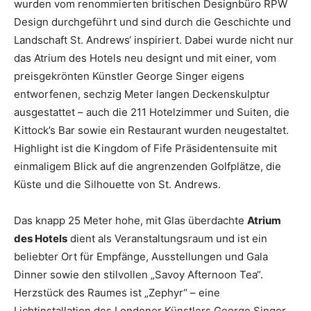
wurden vom renommierten britischen Designbüro RPW
Design durchgeführt und sind durch die Geschichte und
Landschaft St. Andrews‘ inspiriert. Dabei wurde nicht nur
das Atrium des Hotels neu designt und mit einer, vom
preisgekrönten Künstler George Singer eigens
entworfenen, sechzig Meter langen Deckenskulptur
ausgestattet – auch die 211 Hotelzimmer und Suiten, die
Kittock’s Bar sowie ein Restaurant wurden neugestaltet.
Highlight ist die Kingdom of Fife Präsidentensuite mit
einmaligem Blick auf die angrenzenden Golfplätze, die
Küste und die Silhouette von St. Andrews.
Das knapp 25 Meter hohe, mit Glas überdachte
Atrium
des Hotels
dient als Veranstaltungsraum und ist ein
beliebter Ort für Empfänge, Ausstellungen und Gala
Dinner sowie den stilvollen „Savoy Afternoon Tea“.
Herzstück des Raumes ist „Zephyr“ – eine
Lichtinstallation des Londoner Künstlers George Singer.