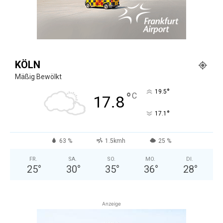
KÖLN
Mäßig Bewölkt
°
19.5
°
C
17.8
°
17.1
63 %
1.5kmh
25 %
FR.
SA.
SO.
MO.
DI.
25
°
30
°
35
°
36
°
28
°
Anzeige