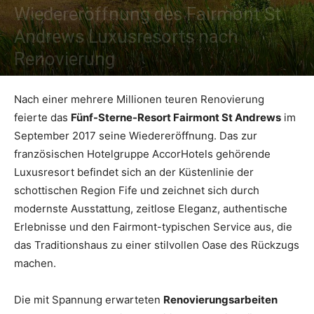
Wiedereröffnung des Fairmont St.
Andrews Luxusresorts nach
Reiseempfehlungen.
Renovierung
Von
sk
-
7. Oktober 2017
Nach einer mehrere Millionen teuren Renovierung
feierte das
Fünf-Sterne-Resort Fairmont St Andrews
im
September 2017 seine Wiedereröffnung. Das zur
französischen Hotelgruppe AccorHotels gehörende
Luxusresort befindet sich an der Küstenlinie der
schottischen Region Fife und zeichnet sich durch
modernste Ausstattung, zeitlose Eleganz, authentische
Erlebnisse und den Fairmont-typischen Service aus, die
das Traditionshaus zu einer stilvollen Oase des Rückzugs
machen.
Die mit Spannung erwarteten
Renovierungsarbeiten