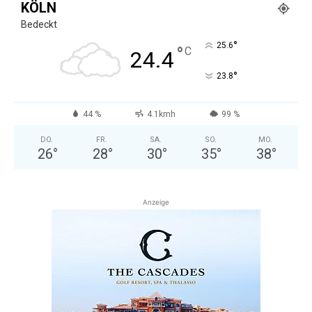
KÖLN
Bedeckt
°
25.6
°
C
24.4
°
23.8
44 %
4.1kmh
99 %
DO.
FR.
SA.
SO.
MO.
26
°
28
°
30
°
35
°
38
°
Anzeige