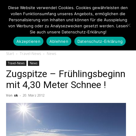
Diese Website verwendet Cookies. Cookies gewährleisten den
vollen Funktionsumfang unseres Angebots, ermöglichen die
Personalisierung von Inhalten und können für die Ausspielung
von Werbung oder zu Analysezwecken gesetzt werden. Lesen
Sie auch unsere Datenschutz-Erklärung!
Akzeptieren
Ablehnen
Datenschutz-Erklärung
Touristiknews.de
Start
Travel-News
News
Travel-News
News
Zugspitze – Frühlingsbeginn
|
mit 4,30 Meter Schnee !
Von
sk
-
20. März 2012
Touristiknews
und