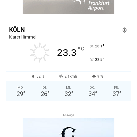
KÖLN
Klarer Himmel
°
26.1
°
C
23.3
°
22.5
52 %
2.1kmh
9 %
MO.
DI.
MI.
DO.
FR.
29
°
26
°
32
°
34
°
37
°
Anzeige