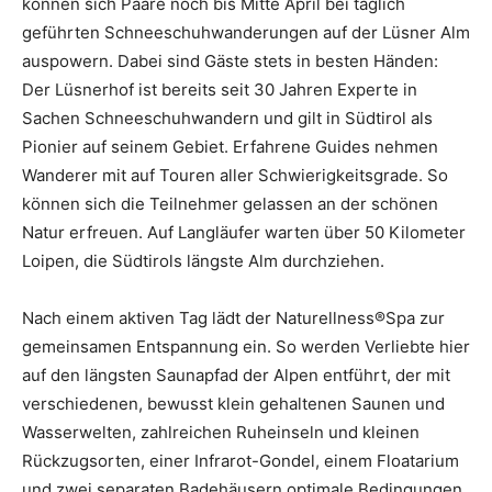
können sich Paare noch bis Mitte April bei täglich
geführten Schneeschuhwanderungen auf der Lüsner Alm
auspowern. Dabei sind Gäste stets in besten Händen:
Der Lüsnerhof ist bereits seit 30 Jahren Experte in
Sachen Schneeschuhwandern und gilt in Südtirol als
Pionier auf seinem Gebiet. Erfahrene Guides nehmen
Wanderer mit auf Touren aller Schwierigkeitsgrade. So
können sich die Teilnehmer gelassen an der schönen
Natur erfreuen. Auf Langläufer warten über 50 Kilometer
Loipen, die Südtirols längste Alm durchziehen.
Nach einem aktiven Tag lädt der Naturellness®Spa zur
gemeinsamen Entspannung ein. So werden Verliebte hier
auf den längsten Saunapfad der Alpen entführt, der mit
verschiedenen, bewusst klein gehaltenen Saunen und
Wasserwelten, zahlreichen Ruheinseln und kleinen
Rückzugsorten, einer Infrarot-Gondel, einem Floatarium
und zwei separaten Badehäusern optimale Bedingungen