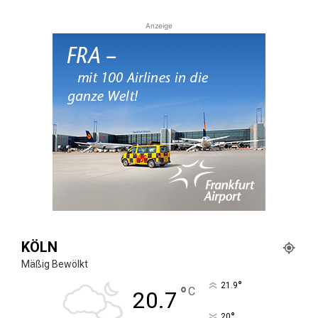
Anzeige
KÖLN
Mäßig Bewölkt
°
21.9
°
C
20.7
°
20