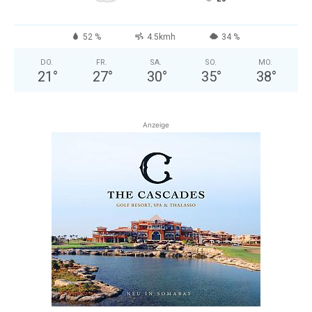
52 %
4.5kmh
34 %
DO.
FR.
SA.
SO.
MO.
21
°
27
°
30
°
35
°
38
°
Anzeige