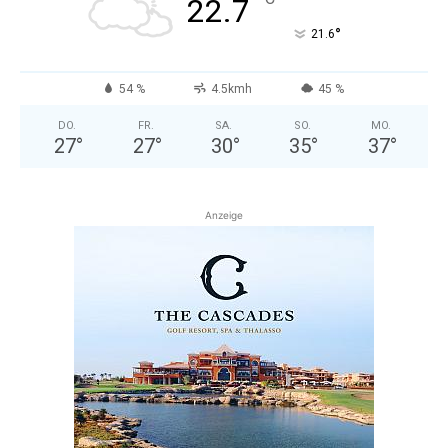
°
22.7
°
21.6
54 %
4.5kmh
45 %
DO.
FR.
SA.
SO.
MO.
27
°
27
°
30
°
35
°
37
°
Anzeige