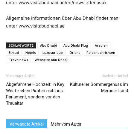
unter www.visitabudhabi.ae/en/newsletter.aspx.
Allgemeine Informationen über Abu Dhabi findet man
unter www.visitabudhabi.ae
SCHLAGWORTE
Abu Dhabi
Abu Dhabi Flug
Arabien
Ethiad
Hotels
Luxusurlaub
Orient
Reisenachrichten
Travelnews
Webseite Abu Dhabi
Vorheriger Artikel
Nächster Artikel
Abgefahrene Hochzeit: In Key
Kultureller Sommergenuss im
West ziehen Piraten nicht ins
Meraner Land
Parlament, sondern vor den
Traualtar
Verwandte Artikel
Mehr vom Autor