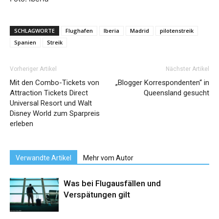
SCHLAGWORTE
Flughafen
Iberia
Madrid
pilotenstreik
Spanien
Streik
Vorheriger Artikel
Nächster Artikel
Mit den Combo-Tickets von
„Blogger Korrespondenten“ in
Attraction Tickets Direct
Queensland gesucht
Universal Resort und Walt
Disney World zum Sparpreis
erleben
Verwandte Artikel
Mehr vom Autor
Was bei Flugausfällen und
Verspätungen gilt