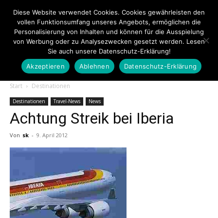
Diese Website verwendet Cookies. Cookies gewährleisten den
vollen Funktionsumfang unseres Angebots, ermöglichen die
Personalisierung von Inhalten und können für die Ausspielung
von Werbung oder zu Analysezwecken gesetzt werden. Lesen
Sie auch unsere Datenschutz-Erklärung!
Akzeptieren
Ablehnen
Datenschutz-Erklärung
Touristiknews.de
Start
Destinationen
Destinationen
Travel-News
News
Achtung Streik bei Iberia
|
Von
sk
-
9. April 2012
Touristiknews
und