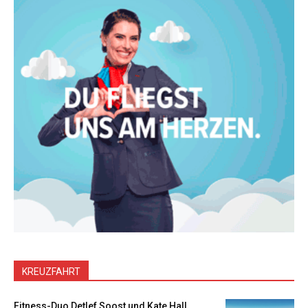
KREUZFAHRT
Fitness-Duo Detlef Soost und Kate Hall