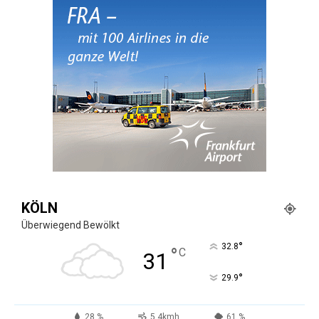
KÖLN
Überwiegend Bewölkt
°
32.8
°
C
31
°
29.9
28 %
5.4kmh
61 %