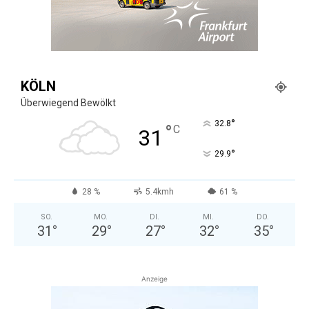
KÖLN
Überwiegend Bewölkt
°
32.8
°
C
31
°
29.9
28 %
5.4kmh
61 %
SO.
MO.
DI.
MI.
DO.
31
°
29
°
27
°
32
°
35
°
Anzeige