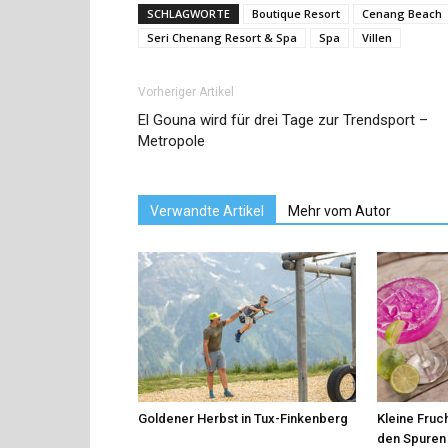
SCHLAGWORTE
Boutique Resort
Cenang Beach
Seri Chenang Resort & Spa
Spa
Villen
Vorheriger Artikel
El Gouna wird für drei Tage zur Trendsport –
Metropole
Verwandte Artikel
Mehr vom Autor
Goldener Herbst in Tux-Finkenberg
Kleine Fruch
den Spuren 