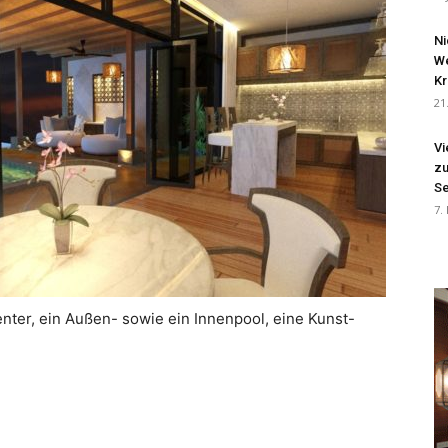
Ni
We
Kr
21
Vi
zu
Se
7.
enter, ein Außen- sowie ein Innenpool, eine Kunst-