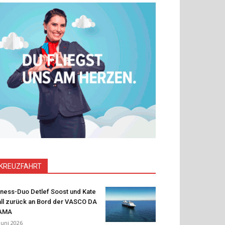
KREUZFAHRT
tness-Duo Detlef Soost und Kate
ll zurück an Bord der VASCO DA
AMA
 Juni 2026