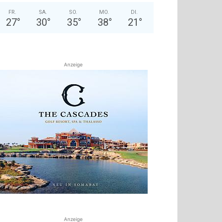
FR.
SA.
SO.
MO.
DI.
27
°
30
°
35
°
38
°
21
°
Anzeige
Anzeige