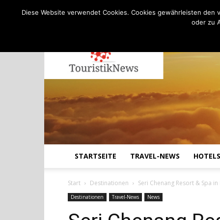
C
17.3
Donnerstag, August 6, 2026
Köln
Diese Website verwendet Cookies. Cookies gewährleisten den v
oder zu 
STARTSEITE
TRAVEL-NEWS
HOTEL
Start
Destinationen
Seri Chenang Resort & Spa in
Destinationen
Travel-News
News