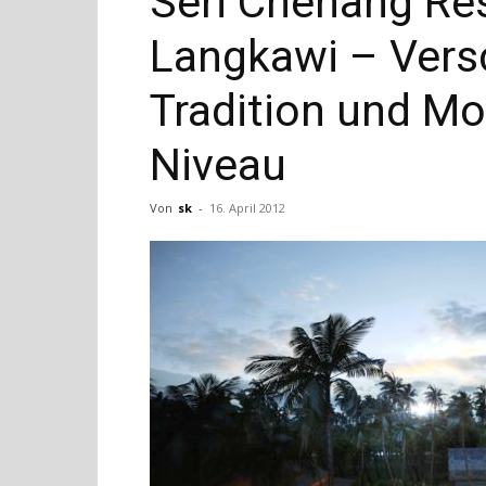
Seri Chenang Res
Langkawi – Ver
Tradition und M
Niveau
Von
sk
-
16. April 2012