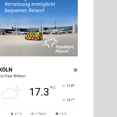
KÖLN
Ein Paar Wolken
°
17.8
°
C
17.3
°
16.1
61 %
1.7kmh
15 %