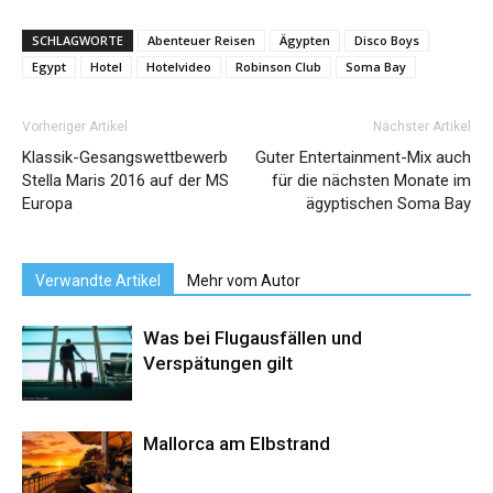
SCHLAGWORTE
Abenteuer Reisen
Ägypten
Disco Boys
Egypt
Hotel
Hotelvideo
Robinson Club
Soma Bay
Vorheriger Artikel
Nächster Artikel
Klassik-Gesangswettbewerb
Guter Entertainment-Mix auch
Stella Maris 2016 auf der MS
für die nächsten Monate im
Europa
ägyptischen Soma Bay
Verwandte Artikel
Mehr vom Autor
Was bei Flugausfällen und
Verspätungen gilt
Mallorca am Elbstrand