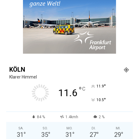
KÖLN
Klarer Himmel
°
11.9
°
C
11.6
°
10.5
84 %
1.4kmh
2 %
SA.
SO.
MO.
DI.
MI.
31
°
35
°
31
°
27
°
29
°