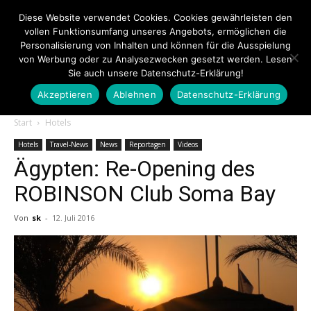
Diese Website verwendet Cookies. Cookies gewährleisten den
vollen Funktionsumfang unseres Angebots, ermöglichen die
Personalisierung von Inhalten und können für die Ausspielung
von Werbung oder zu Analysezwecken gesetzt werden. Lesen
Sie auch unsere Datenschutz-Erklärung!
Akzeptieren
Ablehnen
Datenschutz-Erklärung
Touristiknews.de
Start
Hotels
Hotels
Travel-News
News
Reportagen
Videos
Ägypten: Re-Opening des
|
ROBINSON Club Soma Bay
Von
sk
-
12. Juli 2016
Touristiknews
und