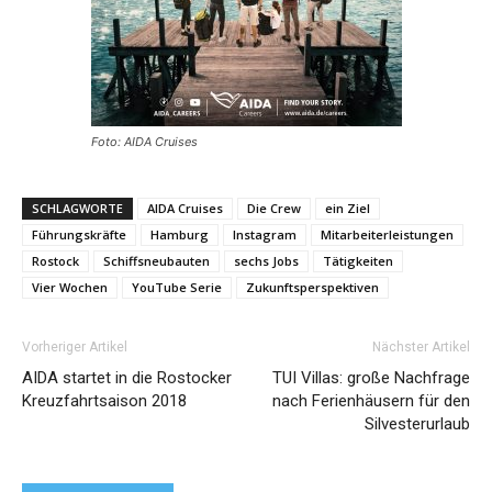
Foto: AIDA Cruises
SCHLAGWORTE
AIDA Cruises
Die Crew
ein Ziel
Führungskräfte
Hamburg
Instagram
Mitarbeiterleistungen
Rostock
Schiffsneubauten
sechs Jobs
Tätigkeiten
Vier Wochen
YouTube Serie
Zukunftsperspektiven
Vorheriger Artikel
Nächster Artikel
AIDA startet in die Rostocker
TUI Villas: große Nachfrage
Kreuzfahrtsaison 2018
nach Ferienhäusern für den
Silvesterurlaub