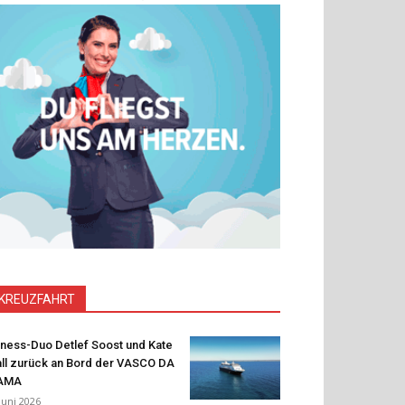
KREUZFAHRT
tness-Duo Detlef Soost und Kate
ll zurück an Bord der VASCO DA
AMA
 Juni 2026