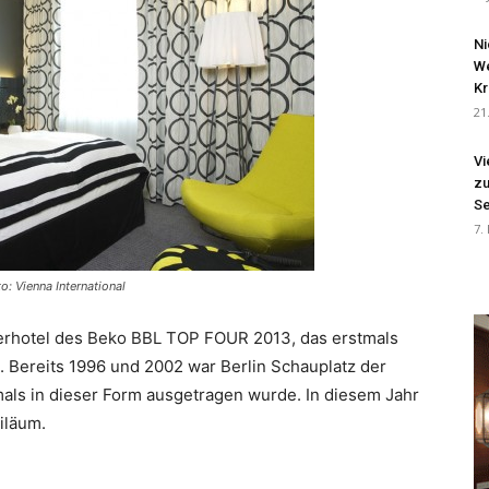
Ni
We
Kr
21
Vi
zu
Se
7.
o: Vienna International
rtnerhotel des Beko BBL TOP FOUR 2013, das erstmals
et. Bereits 1996 und 2002 war Berlin Schauplatz der
mals in dieser Form ausgetragen wurde. In diesem Jahr
iläum.