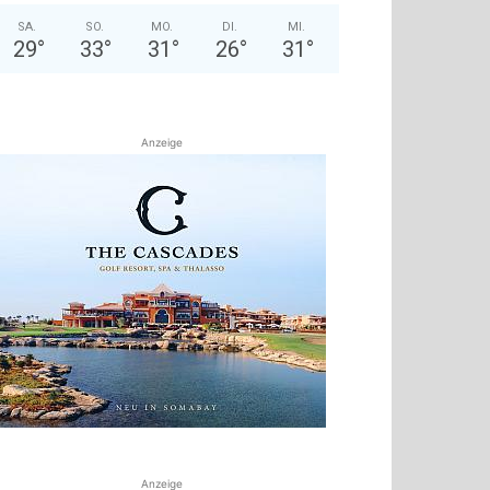
SA.
SO.
MO.
DI.
MI.
29
°
33
°
31
°
26
°
31
°
Anzeige
Anzeige