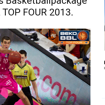
ves Basketballpackage
L TOP FOUR 2013.
|
Touristiknews
und
Reiseempfehlungen.