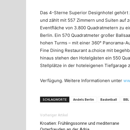
Das 4-Sterne Superior Designhotel gehört 
und zählt mit 557 Zimmern und Suiten auf 
Eventfläche von 3.800 Quadratmetern zu ei
Berlin. Ein 570 Quadratmeter großer Ballsaal
hohen Turms – mit einer 360° Panorama-Au
Fine Dining Restaurant a.choice mit bege
hinaus stehen den Hotelgästen ein 550 Qu
Stellplätze in der hoteleigenen Tiefgarage 
Verfügung. Weitere Informationen unter
www
SCHLAGWORTE
Andels Berlin
Basketball
BBL
Vorheriger Artikel
Kroatien: Frühlingssonne und mediterrane
Osterfreuden an der Adria