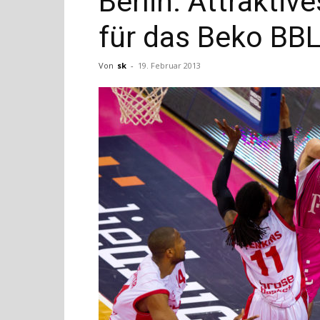
Berlin: Attrakti
für das Beko BB
Von
sk
-
19. Februar 2013