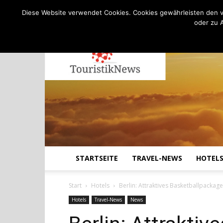
C
29.5
Samstag, August 8, 2026
Köln
Diese Website verwendet Cookies. Cookies gewährleisten den v
oder zu 
STARTSEITE
TRAVEL-NEWS
HOTEL
Start
Hotels
Berlin: Attraktives Basketballpacka
Hotels
Travel-News
News