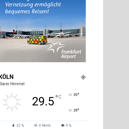
KÖLN
Klarer Himmel
°
30
°
C
29.5
°
28
22 %
0.9kmh
9 %