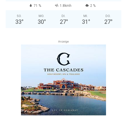
71 %
1.8kmh
2 %
SO.
MO.
DI.
MI.
DO.
33
°
30
°
27
°
31
°
27
°
Anzeige