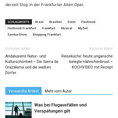
derzeit Stop in der Frankfurter Alten Oper.
SCHLAGWORTE
Brasil
Brasilien
Event
Flashmob
Flashmob Frankfurt
Frankfurt
Musical
MyZeil
Samba-Show
Shopping Frankfurt
Vorheriger Artikel
Nächster Artikel
Andalusiens Natur- und
Reiseküche: heute ungarische
Kulturschönheit – Die Sierra de
belegte Hähnchenbrust –
Grazalema und die weißen
KOCHVIDEO mit Rezept
Dörfer
Verwandte Artikel
Mehr vom Autor
Was bei Flugausfällen und
Verspätungen gilt