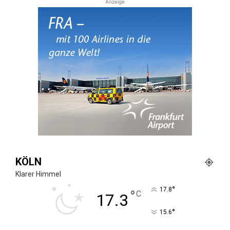
Anzeige
KÖLN
Klarer Himmel
°
17.8
°
C
17.3
°
15.6