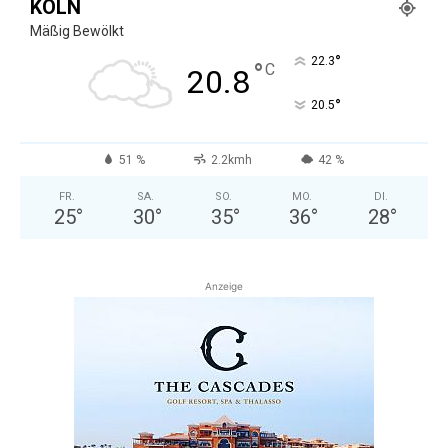
KÖLN
Mäßig Bewölkt
°
22.3
°
C
20.8
°
20.5
51 %
2.2kmh
42 %
FR.
SA.
SO.
MO.
DI.
25
°
30
°
35
°
36
°
28
°
Anzeige