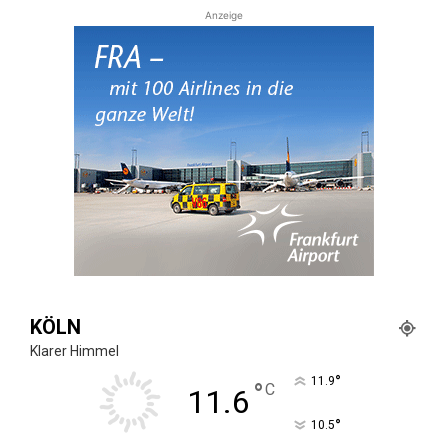
Anzeige
KÖLN
Klarer Himmel
°
11.9
°
C
11.6
°
10.5