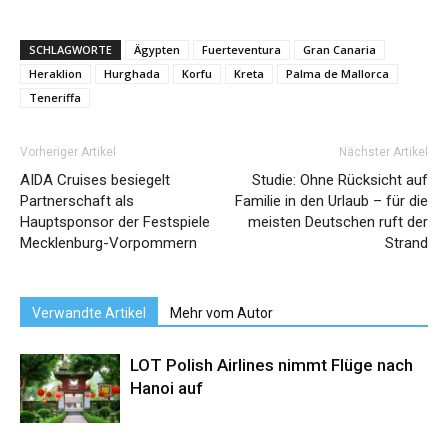
SCHLAGWORTE
Ägypten
Fuerteventura
Gran Canaria
Heraklion
Hurghada
Korfu
Kreta
Palma de Mallorca
Teneriffa
Vorheriger Artikel
Nächster Artikel
AIDA Cruises besiegelt
Studie: Ohne Rücksicht auf
Partnerschaft als
Familie in den Urlaub – für die
Hauptsponsor der Festspiele
meisten Deutschen ruft der
Mecklenburg-Vorpommern
Strand
Verwandte Artikel
Mehr vom Autor
LOT Polish Airlines nimmt Flüge nach
Hanoi auf