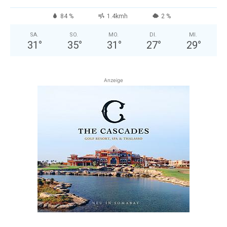
84 %
1.4kmh
2 %
SA.
SO.
MO.
DI.
MI.
31
°
35
°
31
°
27
°
29
°
Anzeige