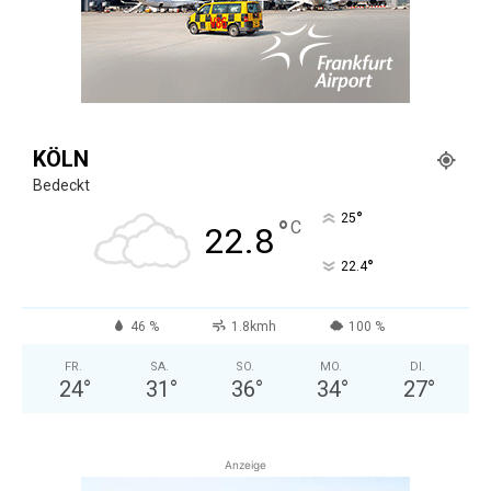
KÖLN
Bedeckt
°
25
°
C
22.8
°
22.4
46 %
1.8kmh
100 %
FR.
SA.
SO.
MO.
DI.
24
°
31
°
36
°
34
°
27
°
Anzeige