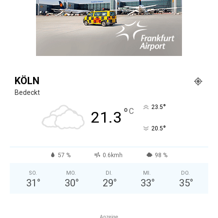
KÖLN
Bedeckt
°
23.5
°
C
21.3
°
20.5
57 %
0.6kmh
98 %
SO.
MO.
DI.
MI.
DO.
31
°
30
°
29
°
33
°
35
°
Anzeige