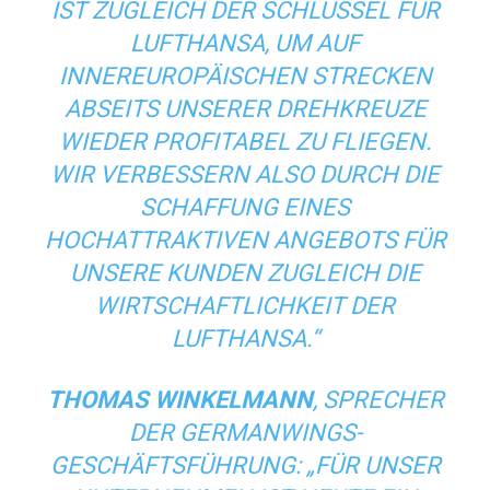
ST ZUGLEICH DER SCHLÜSSEL FÜR L
UFTHANSA, UM AUF I
NNEREUROPÄISCHEN STRECKEN A
BSEITS UNSERER DREHKREUZE W
IEDER PROFITABEL ZU FLIEGEN. W
IR VERBESSERN ALSO DURCH DIE S
CHAFFUNG EINES H
OCHATTRAKTIVEN ANGEBOTS FÜR U
NSERE KUNDEN ZUGLEICH DIE W
IRTSCHAFTLICHKEIT DER L
UFTHANSA.“
THOMAS WINKELMANN
, SPRECHER
DER GERMANWINGS-
GESCHÄFTSFÜHRUNG: „FÜR UNSER