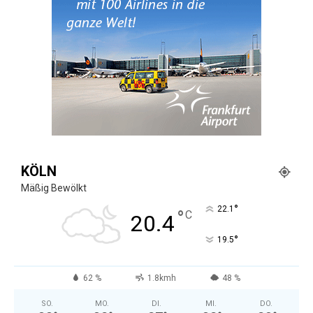
KÖLN
Mäßig Bewölkt
°
22.1
°
C
20.4
°
19.5
62 %
1.8kmh
48 %
SO.
MO.
DI.
MI.
DO.