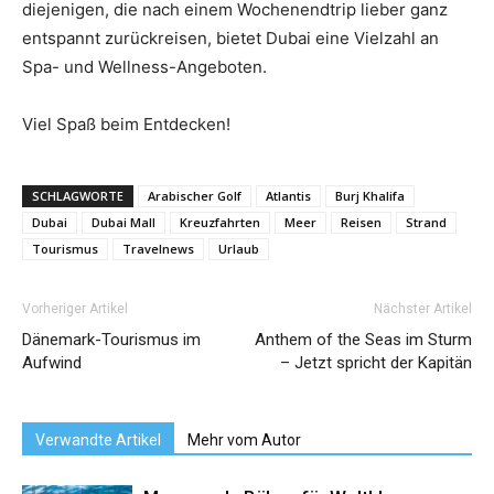
diejenigen, die nach einem Wochenendtrip lieber ganz
entspannt zurückreisen, bietet Dubai eine Vielzahl an
Spa- und Wellness-Angeboten.
Viel Spaß beim Entdecken!
SCHLAGWORTE
Arabischer Golf
Atlantis
Burj Khalifa
Dubai
Dubai Mall
Kreuzfahrten
Meer
Reisen
Strand
Tourismus
Travelnews
Urlaub
Vorheriger Artikel
Nächster Artikel
Dänemark-Tourismus im
Anthem of the Seas im Sturm
Aufwind
– Jetzt spricht der Kapitän
Verwandte Artikel
Mehr vom Autor