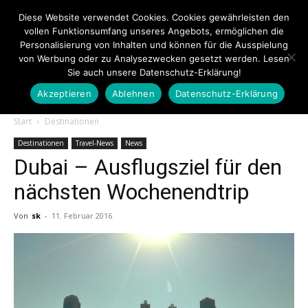
Diese Website verwendet Cookies. Cookies gewährleisten den
vollen Funktionsumfang unseres Angebots, ermöglichen die
Personalisierung von Inhalten und können für die Ausspielung
von Werbung oder zu Analysezwecken gesetzt werden. Lesen
Sie auch unsere Datenschutz-Erklärung!
Akzeptieren
Ablehnen
Datenschutz-Erklärung
Touristiknews.de
Start
Destinationen
Destinationen
Travel-News
News
Dubai – Ausflugsziel für den
|
nächsten Wochenendtrip
Von
sk
-
11. Februar 2016
Touristiknews
und