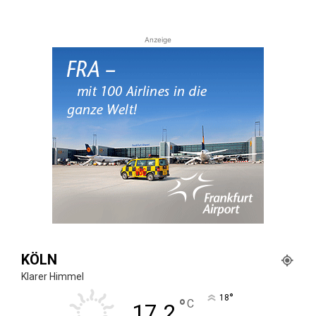
Anzeige
KÖLN
Klarer Himmel
°
18
°
C
17.2