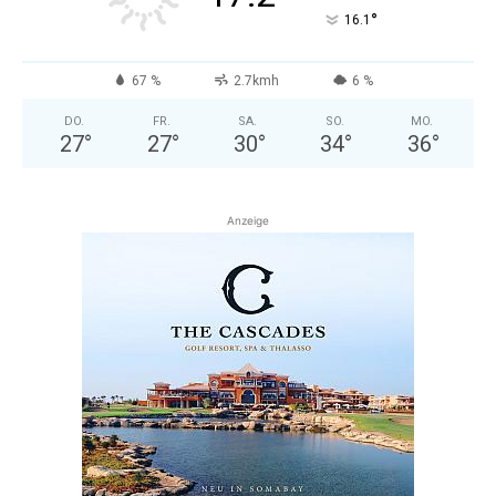
°
16.1
67 %
2.7kmh
6 %
DO.
FR.
SA.
SO.
MO.
27
°
27
°
30
°
34
°
36
°
Anzeige