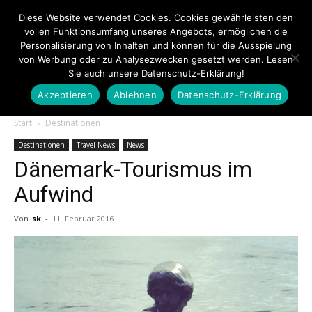
Diese Website verwendet Cookies. Cookies gewährleisten den
vollen Funktionsumfang unseres Angebots, ermöglichen die
Personalisierung von Inhalten und können für die Ausspielung
von Werbung oder zu Analysezwecken gesetzt werden. Lesen
Sie auch unsere Datenschutz-Erklärung!
Akzeptieren
Ablehnen
Datenschutz-Erklärung
Touristiknews.de
Start
Destinationen
Destinationen
Travel-News
News
Dänemark-Tourismus im
|
Aufwind
Von
sk
-
11. Februar 2016
Touristiknews
und