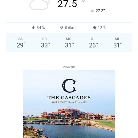
°
27.5
°
27.2
34 %
0.6kmh
12 %
SA.
SO.
MO.
DI.
MI.
29
°
33
°
31
°
26
°
31
°
Anzeige