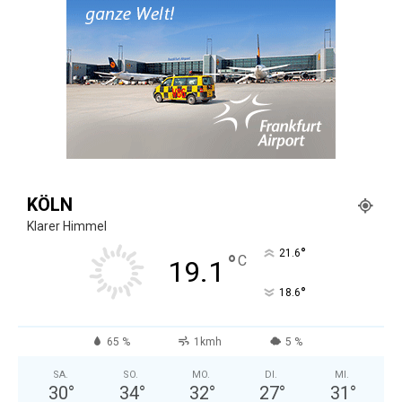
KÖLN
Klarer Himmel
°
21.6
°
C
19.1
°
18.6
65 %
1kmh
5 %
SA.
SO.
MO.
DI.
MI.
30
°
34
°
32
°
27
°
31
°