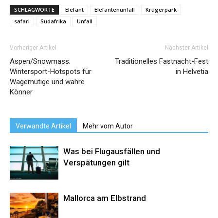
SCHLAGWORTE
Elefant
Elefantenunfall
Krügerpark
safari
Südafrika
Unfall
Vorheriger Artikel
Nächster Artikel
Aspen/Snowmass:
Traditionelles Fastnacht-Fest
Wintersport-Hotspots für
in Helvetia
Wagemutige und wahre
Könner
Verwandte Artikel
Mehr vom Autor
Was bei Flugausfällen und
Verspätungen gilt
Mallorca am Elbstrand