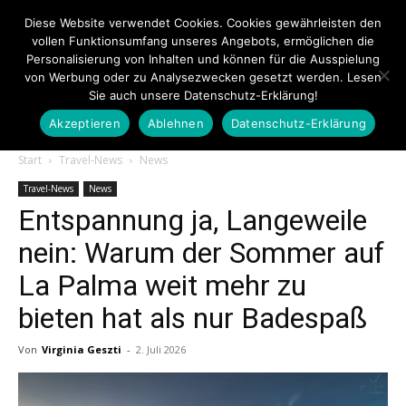
Diese Website verwendet Cookies. Cookies gewährleisten den
vollen Funktionsumfang unseres Angebots, ermöglichen die
Personalisierung von Inhalten und können für die Ausspielung
von Werbung oder zu Analysezwecken gesetzt werden. Lesen
Sie auch unsere Datenschutz-Erklärung!
Akzeptieren
Ablehnen
Datenschutz-Erklärung
Touristiknews.de
Start
Travel-News
News
Travel-News
News
Entspannung ja, Langeweile
|
nein: Warum der Sommer auf
La Palma weit mehr zu
Touristiknews
bieten hat als nur Badespaß
Von
Virginia Geszti
-
2. Juli 2026
und