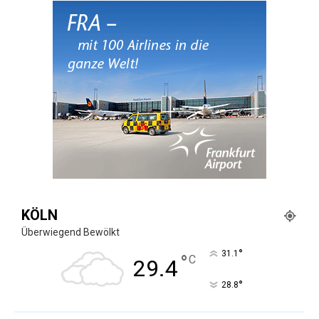
KÖLN
Überwiegend Bewölkt
°
31.1
°
C
29.4
°
28.8