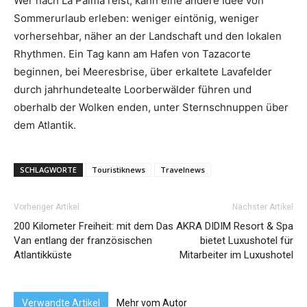
Wer nach La Palma reist, kann eine andere Idee von
Sommerurlaub erleben: weniger eintönig, weniger
vorhersehbar, näher an der Landschaft und den lokalen
Rhythmen. Ein Tag kann am Hafen von Tazacorte
beginnen, bei Meeresbrise, über erkaltete Lavafelder
durch jahrhundetealte Loorberwälder führen und
oberhalb der Wolken enden, unter Sternschnuppen über
dem Atlantik.
SCHLAGWORTE
Touristiknews
Travelnews
Vorheriger Artikel
Nächster Artikel
200 Kilometer Freiheit: mit dem
Das AKRA DIDIM Resort & Spa
Van entlang der französischen
bietet Luxushotel für
Atlantikküste
Mitarbeiter im Luxushotel
Verwandte Artikel
Mehr vom Autor