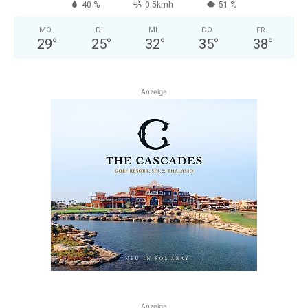
40 %
0.5kmh
51 %
MO.
DI.
MI.
DO.
FR.
29
°
25
°
32
°
35
°
38
°
Anzeige
Anzeige