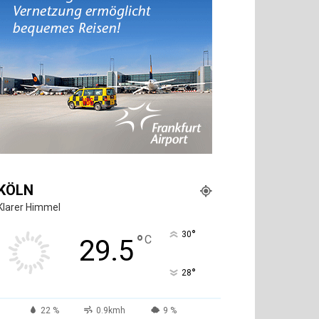
KÖLN
Klarer Himmel
°
30
°
C
29.5
°
28
22 %
0.9kmh
9 %