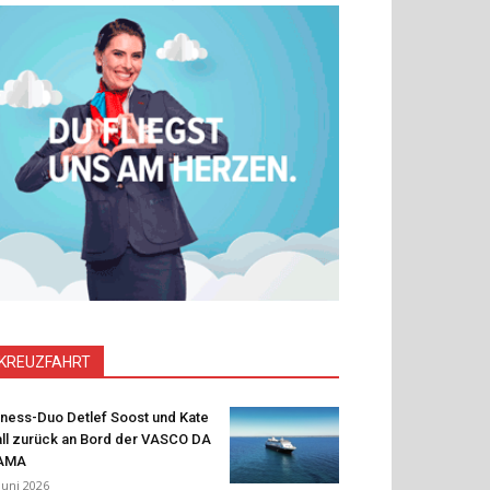
KREUZFAHRT
tness-Duo Detlef Soost und Kate
ll zurück an Bord der VASCO DA
AMA
 Juni 2026