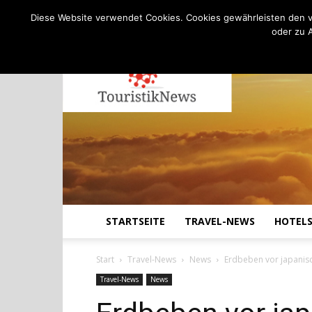
C
29.5
Samstag, August 8, 2026
Köln
Diese Website verwendet Cookies. Cookies gewährleisten den v
oder zu 
STARTSEITE
TRAVEL-NEWS
HOTEL
Start
Travel-News
News
Erdbeben vor japanisc
Travel-News
News