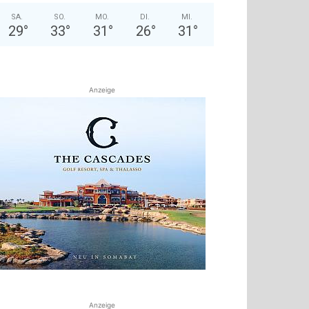
SA.
SO.
MO.
DI.
MI.
29
°
33
°
31
°
26
°
31
°
Anzeige
Anzeige