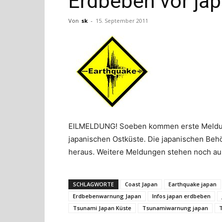
Erdbeben vor jap
Von
sk
-
15. September 2011
EILMELDUNG! Soeben kommen erste Meldung
japanischen Ostküste. Die japanischen Be
heraus. Weitere Meldungen stehen noch aus.
SCHLAGWORTE
Coast Japan
Earthquake japan
Erdbebenwarnung Japan
Infos japan erdbeben
Tsunami Japan Küste
Tsunamiwarnung japan