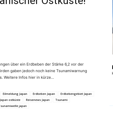
anischer Ostküste!
|
Touristiknews
en über ein Erdbeben der Stärke 6,2 vor der
hörden gaben jedoch noch keine Tsunamiwarnung
und
 Weitere Infos hier in kürze…
Eilmeldung Japan
Erdbeben Japan
Erdbebengebiet Japan
Japan ostküste
Reisenews Japan
Tsunami
Tsunamiwelle japan
Reiseempfehlungen.