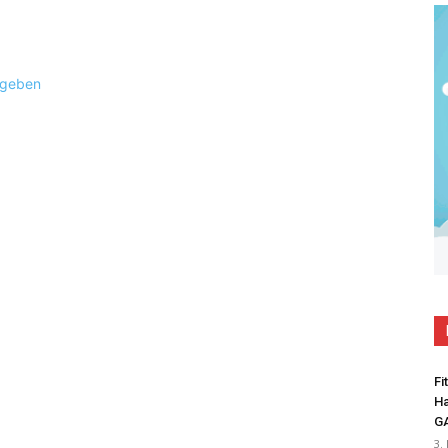
ugeben
Fi
Ha
G
3.