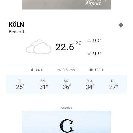
KÖLN
Bedeckt
°
23.9
°
C
22.6
°
21.8
44 %
0.5kmh
100 %
FR.
SA.
SO.
MO.
DI.
25
°
31
°
36
°
34
°
27
°
Anzeige