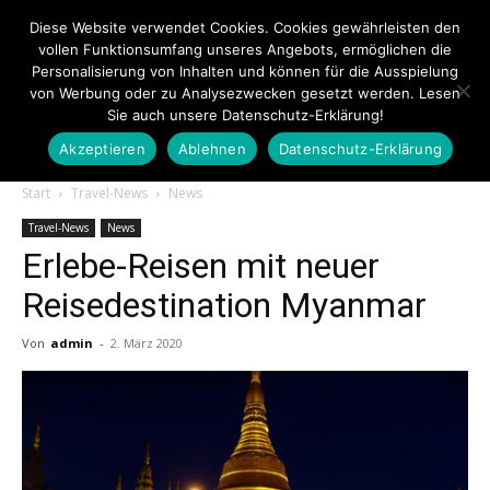
Diese Website verwendet Cookies. Cookies gewährleisten den
vollen Funktionsumfang unseres Angebots, ermöglichen die
Personalisierung von Inhalten und können für die Ausspielung
von Werbung oder zu Analysezwecken gesetzt werden. Lesen
Sie auch unsere Datenschutz-Erklärung!
Akzeptieren
Ablehnen
Datenschutz-Erklärung
Touristiknews.de
Start
Travel-News
News
Travel-News
News
Erlebe-Reisen mit neuer
|
Reisedestination Myanmar
Von
admin
-
2. März 2020
Touristiknews
und