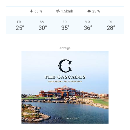
63 %
1.5kmh
25 %
FR.
SA.
SO.
MO.
DI.
25
°
30
°
35
°
36
°
28
°
Anzeige