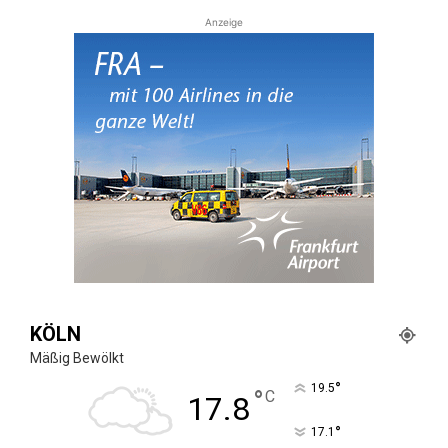
Anzeige
KÖLN
Mäßig Bewölkt
°
19.5
°
C
17.8
°
17.1