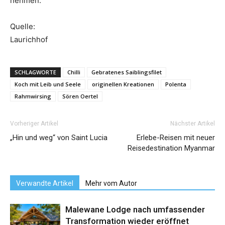
nehmen.
Quelle:
Laurichhof
SCHLAGWORTE
Chilli
Gebratenes Saiblingsfilet
Koch mit Leib und Seele
originellen Kreationen
Polenta
Rahmwirsing
Sören Oertel
Vorheriger Artikel
Nächster Artikel
„Hin und weg“ von Saint Lucia
Erlebe-Reisen mit neuer
Reisedestination Myanmar
Verwandte Artikel
Mehr vom Autor
Malewane Lodge nach umfassender
Transformation wieder eröffnet