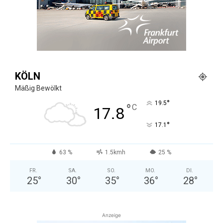
KÖLN
Mäßig Bewölkt
°
19.5
°
C
17.8
°
17.1
63 %
1.5kmh
25 %
FR.
SA.
SO.
MO.
DI.
25
°
30
°
35
°
36
°
28
°
Anzeige