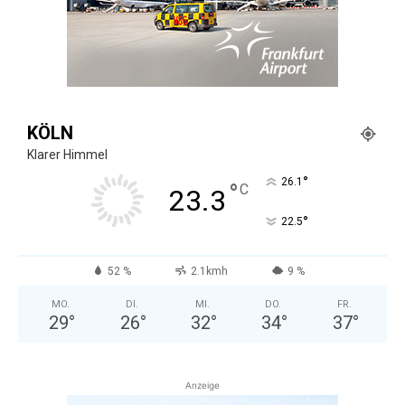
KÖLN
Klarer Himmel
°
26.1
°
C
23.3
°
22.5
52 %
2.1kmh
9 %
MO.
DI.
MI.
DO.
FR.
29
°
26
°
32
°
34
°
37
°
Anzeige