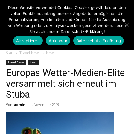
Diese Website verwendet Cookies. Cookies gewährleisten den
vollen Funktionsumfang unseres Angebots, ermöglichen die
Personalisierung von Inhalten und können für die Ausspielung
von Werbung oder zu Analysezwecken gesetzt werden. Lesen
Sie auch unsere Datenschutz-Erklärung!
Akzeptieren
Ablehnen
Datenschutz-Erklärung
Touristiknews.de
Start
Travel-News
News
Travel-News
News
Europas Wetter-Medien-Elite
|
versammelt sich erneut im
Stubai
Touristiknews
Von
admin
-
1. November 2019
und