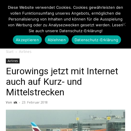
Diese Website verwendet Cookies. Cookies gewährleisten den
vollen Funktionsumfang unseres Angebots, ermöglichen die
Personalisierung von Inhalten und können für die Ausspielung
von Werbung oder zu Analysezwecken gesetzt werden. Lesen
Sie auch unsere Datenschutz-Erklärung!
Akzeptieren
Ablehnen
Datenschutz-Erklärung
Touristiknews.de
Start
Airlines
Airlines
Eurowings jetzt mit Internet
|
auch auf Kurz- und
Mittelstrecken
Touristiknews
Von
sk
-
23. Februar 2018
und