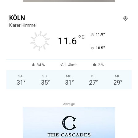
KÖLN
Klarer Himmel
°
11.9
°
C
11.6
°
10.5
84 %
1.4kmh
2 %
SA.
SO.
MO.
DI.
MI.
31
°
35
°
31
°
27
°
29
°
Anzeige