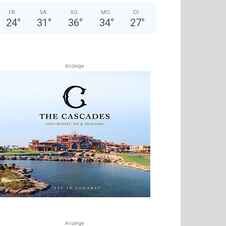
FR.
SA.
SO.
MO.
DI.
24
°
31
°
36
°
34
°
27
°
Anzeige
Anzeige