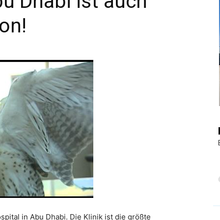
bu Dhabi ist auch
on!
|
Touristiknews
und
Reiseempfehlungen.
pital in Abu Dhabi. Die Klinik ist die größte