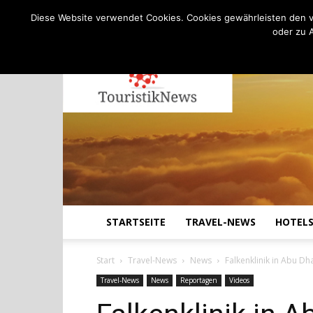
C
22.8
Freitag, August 7, 2026
Köln
Diese Website verwendet Cookies. Cookies gewährleisten den v
oder zu 
STARTSEITE
TRAVEL-NEWS
HOTEL
Start
Travel-News
News
Falkenklinik in Abu Dha
Travel-News
News
Reportagen
Videos