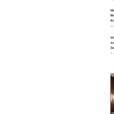
Ni
We
Kr
21
Vi
zu
Se
7.