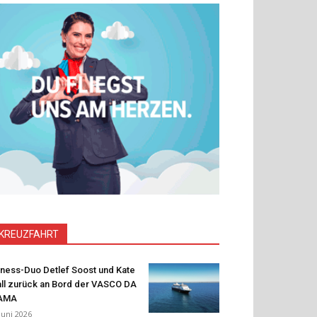
KREUZFAHRT
tness-Duo Detlef Soost und Kate
ll zurück an Bord der VASCO DA
AMA
 Juni 2026