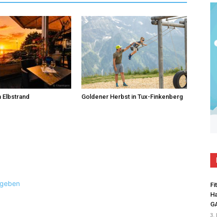
 Elbstrand
Goldener Herbst in Tux-Finkenberg
ugeben
Fi
Ha
G
3.