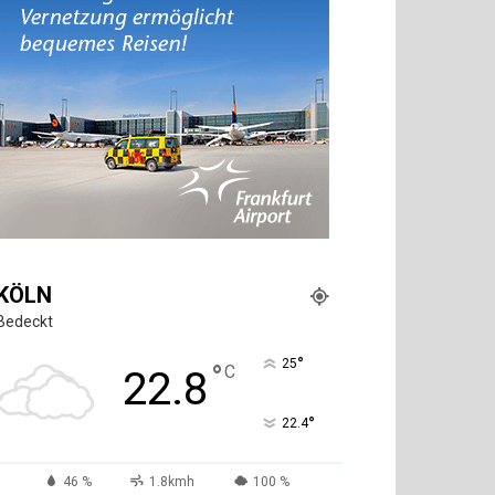
KÖLN
Bedeckt
°
25
°
C
22.8
°
22.4
46 %
1.8kmh
100 %