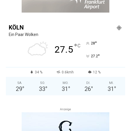
KÖLN
Ein Paar Wolken
°
28
°
C
27.5
°
27.2
34 %
0.6kmh
12 %
SA.
SO.
MO.
DI.
MI.
29
°
33
°
31
°
26
°
31
°
Anzeige