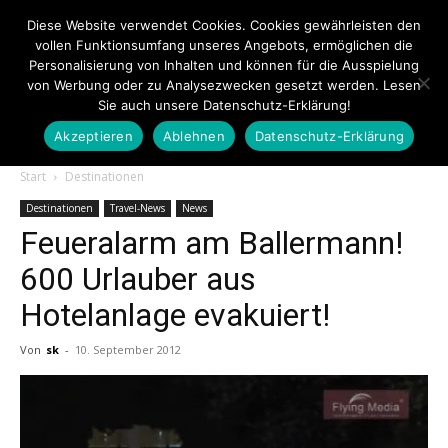
Diese Website verwendet Cookies. Cookies gewährleisten den
vollen Funktionsumfang unseres Angebots, ermöglichen die
Personalisierung von Inhalten und können für die Ausspielung
von Werbung oder zu Analysezwecken gesetzt werden. Lesen
Sie auch unsere Datenschutz-Erklärung!
Akzeptieren
Ablehnen
Datenschutz-Erklärung
Touristiknews.de
Start
Destinationen
Destinationen
Travel-News
News
Feueralarm am Ballermann!
|
600 Urlauber aus
Hotelanlage evakuiert!
Touristiknews
Von
sk
-
10. September 2012
und